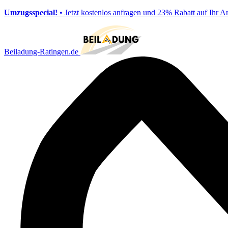
Umzugsspecial!
• Jetzt kostenlos anfragen und 23% Rabatt auf Ihr A
Beiladung-Ratingen.de