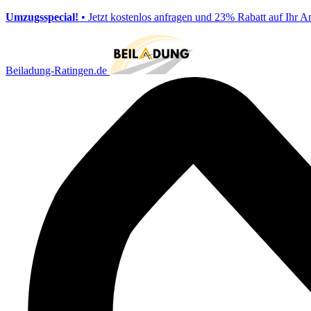
Umzugsspecial!
• Jetzt kostenlos anfragen und 23% Rabatt auf Ihr A
Beiladung-Ratingen.de