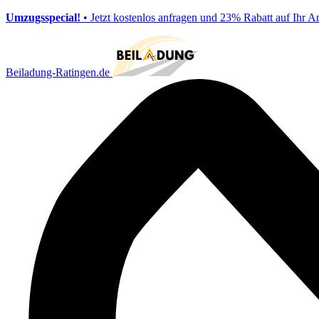
Umzugsspecial!
• Jetzt kostenlos anfragen und 23% Rabatt auf Ihr A
Beiladung-Ratingen.de