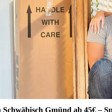
h Schwäbisch Gmünd ab 45€ – S